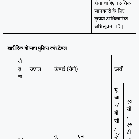
होना चाहिए ।अधिक
जानकारी के लिए
कृपया आधिकारिक
अधिसूचना पढ़ें।
शारीरिक योग्यता पुलिस कांस्टेबल
दौ
ड़
उछाल
ऊंचाई (सेमी)
छाती
ना
यू
आ
एस
र/
सी
बी
/
सी
एस
/
टी-
यू
एस
ईबी