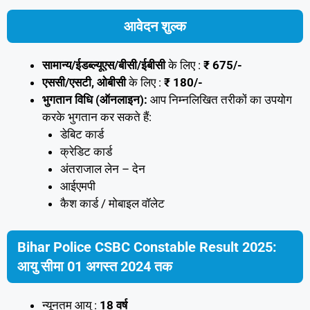
आवेदन शुल्क
सामान्य/ईडब्ल्यूएस/बीसी/ईबीसी
के लिए :
₹ 675/-
एससी/एसटी, ओबीसी
के लिए :
₹ 180/-
भुगतान विधि (ऑनलाइन):
आप निम्नलिखित तरीकों का उपयोग
करके भुगतान कर सकते हैं:
डेबिट कार्ड
क्रेडिट कार्ड
अंतराजाल लेन – देन
आईएमपी
कैश कार्ड / मोबाइल वॉलेट
Bihar Police CSBC Constable Result 2025:
आयु सीमा 01 अगस्त 2024 तक
न्यूनतम आयु :
18 वर्ष