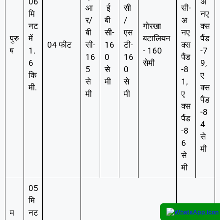
06
अ
आ
ई
सी
सी-
मि
नए
र/
बी
/
अ
नट
गोरखा
क्स
बी
सी-
एस
नए
पुरु
में
बटालियन
पैंड
04 फीट
सी-
16
टी-
क्स
ष
1.
- 160
-7
16
0
16
पैंड
6
सेमी
9,
5
से
0
-8
कि
ए
से
मी
से
1,
मी.
क्स
मी
मी
ए
पैंड
क्स
-8
पैंड
4
-8
से
6
मी
से
मी
05
मि
म
नट