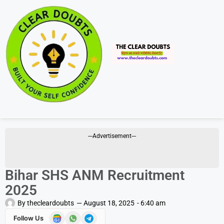
---Advertisement---
Bihar SHS ANM Recruitment
2025
By
thecleardoubts
—
August 18, 2025
-
6:40 am
Follow Us