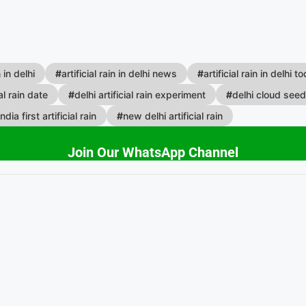
n in delhi
#
artificial rain in delhi news
#
artificial rain in delhi t
ial rain date
#
delhi artificial rain experiment
#
delhi cloud seed
india first artificial rain
#
new delhi artificial rain
Join Our WhatsApp Channel