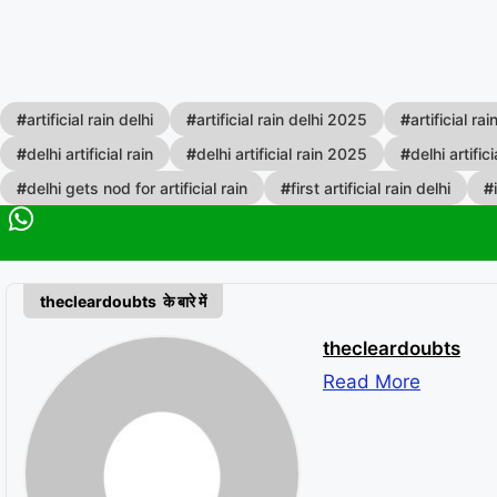
#
artificial rain delhi
#
artificial rain delhi 2025
#
artificial rai
#
delhi artificial rain
#
delhi artificial rain 2025
#
delhi artific
#
delhi gets nod for artificial rain
#
first artificial rain delhi
#
thecleardoubts के बारे में
thecleardoubts
Read More