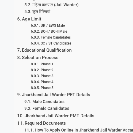
महिला कक्षपाल (Jail Warder)
कुल रिक्तियां
Age Limit
UR / EWS Male
BC-I / BC-II Male
Female Candidates
SC / ST Candidates
Educational Qualification
Selection Process
Phase 1
Phase 2
Phase 3
Phase 4
Phase 5
Jharkhand Jail Warder PET Details
Male Candidates
Female Candidates
Jharkhand Jail Warder PMT Details
Required Documents
How To Apply Online In Jharkhand Jail Warder Vac