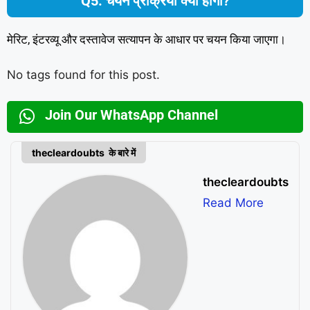
Q5. चयन प्रक्रिया क्या होगी?
मेरिट, इंटरव्यू और दस्तावेज सत्यापन के आधार पर चयन किया जाएगा।
No tags found for this post.
Join Our WhatsApp Channel
thecleardoubts के बारे में
thecleardoubts
Read More