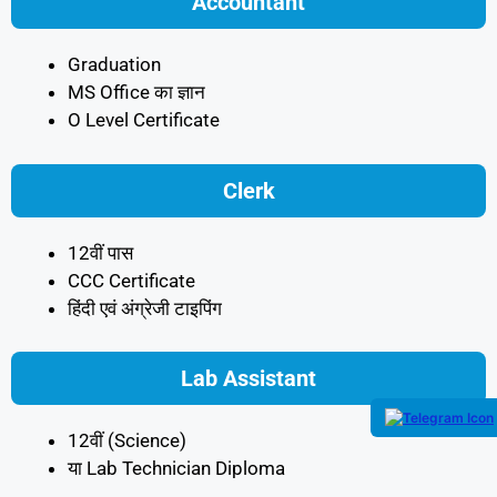
Accountant
Graduation
MS Office का ज्ञान
O Level Certificate
Clerk
12वीं पास
CCC Certificate
हिंदी एवं अंग्रेजी टाइपिंग
Lab Assistant
12वीं (Science)
या Lab Technician Diploma