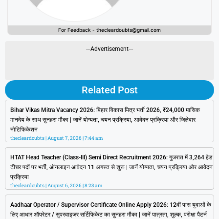
For Feedback - thecleardoubts@gmail.com
---Advertisement---
Related Post
Bihar Vikas Mitra Vacancy 2026: बिहार विकास मित्र भर्ती 2026, ₹24,000 मासिक
मानदेय के साथ सुनहरा मौका | जानें योग्यता, चयन प्रक्रिया, आवेदन प्रक्रिया और जिलेवार
नोटिफिकेशन
thecleardoubts
August 7, 2026
7:44 am
HTAT Head Teacher (Class-III) Semi Direct Recruitment 2026: गुजरात में 3,264 हेड
टीचर पदों पर भर्ती, ऑनलाइन आवेदन 11 अगस्त से शुरू | जानें योग्यता, चयन प्रक्रिया और आवेदन
प्रक्रिया
thecleardoubts
August 6, 2026
8:23 am
Aadhaar Operator / Supervisor Certificate Online Apply 2026: 12वीं पास युवाओं के
लिए आधार ऑपरेटर / सुपरवाइजर सर्टिफिकेट का सुनहरा मौका | जानें पात्रता, शुल्क, परीक्षा पैटर्न