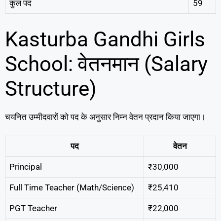
कुल पद
59
Kasturba Gandhi Girls
School: वेतनमान (Salary
Structure)
चयनित उम्मीदवारों को पद के अनुसार निम्न वेतन प्रदान किया जाएगा।
पद
वेतन
Principal
₹30,000
Full Time Teacher (Math/Science)
₹25,410
PGT Teacher
₹22,000