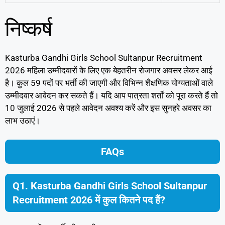
निष्कर्ष
Kasturba Gandhi Girls School Sultanpur Recruitment
2026 महिला उम्मीदवारों के लिए एक बेहतरीन रोजगार अवसर लेकर आई
है। कुल 59 पदों पर भर्ती की जाएगी और विभिन्न शैक्षणिक योग्यताओं वाले
उम्मीदवार आवेदन कर सकते हैं। यदि आप पात्रता शर्तों को पूरा करते हैं तो
10 जुलाई 2026 से पहले आवेदन अवश्य करें और इस सुनहरे अवसर का
लाभ उठाएं।
FAQs
Q1. Kasturba Gandhi Girls School Sultanpur
Recruitment 2026 में कुल कितने पद हैं?