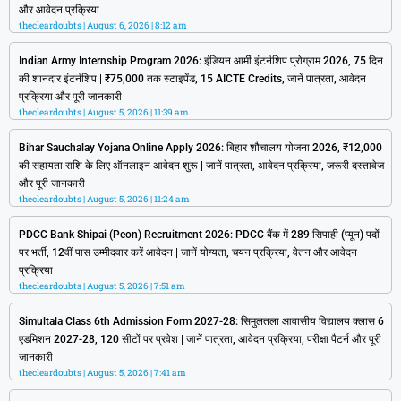
और आवेदन प्रक्रिया
thecleardoubts
August 6, 2026
8:12 am
Indian Army Internship Program 2026: इंडियन आर्मी इंटर्नशिप प्रोग्राम 2026, 75 दिन
की शानदार इंटर्नशिप | ₹75,000 तक स्टाइपेंड, 15 AICTE Credits, जानें पात्रता, आवेदन
प्रक्रिया और पूरी जानकारी
thecleardoubts
August 5, 2026
11:39 am
Bihar Sauchalay Yojana Online Apply 2026: बिहार शौचालय योजना 2026, ₹12,000
की सहायता राशि के लिए ऑनलाइन आवेदन शुरू | जानें पात्रता, आवेदन प्रक्रिया, जरूरी दस्तावेज
और पूरी जानकारी
thecleardoubts
August 5, 2026
11:24 am
PDCC Bank Shipai (Peon) Recruitment 2026: PDCC बैंक में 289 सिपाही (प्यून) पदों
पर भर्ती, 12वीं पास उम्मीदवार करें आवेदन | जानें योग्यता, चयन प्रक्रिया, वेतन और आवेदन
प्रक्रिया
thecleardoubts
August 5, 2026
7:51 am
Simultala Class 6th Admission Form 2027-28: सिमुलतला आवासीय विद्यालय क्लास 6
एडमिशन 2027-28, 120 सीटों पर प्रवेश | जानें पात्रता, आवेदन प्रक्रिया, परीक्षा पैटर्न और पूरी
जानकारी
thecleardoubts
August 5, 2026
7:41 am