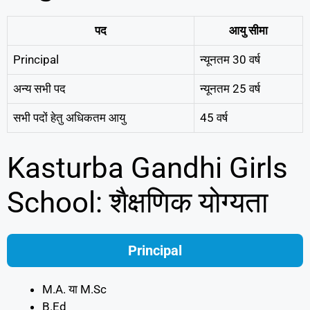
पद
आयु सीमा
Principal
न्यूनतम 30 वर्ष
अन्य सभी पद
न्यूनतम 25 वर्ष
सभी पदों हेतु अधिकतम आयु
45 वर्ष
Kasturba Gandhi Girls
School: शैक्षणिक योग्यता
Principal
M.A. या M.Sc
B.Ed