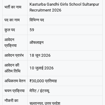
Kasturba Gandhi Girls School Sultanpur
भर्ती का नाम
Recruitment 2026
पद का नाम
विभिन्न पद
कुल पद
59
आवेदन
ऑफलाइन
प्रक्रिया
आवेदन प्रारंभ
18 जून 2026
आवेदन की
10 जुलाई 2026
अंतिम तिथि
अधिकतम वेतन
₹30,000 प्रतिमाह
चयन प्रक्रिया
मेरिट / इंटरव्यू
नौकरी का
सुल्तानपुर, उत्तर प्रदेश