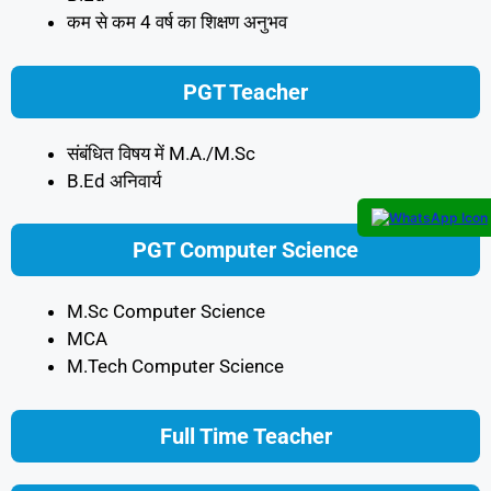
कम से कम 4 वर्ष का शिक्षण अनुभव
PGT Teacher
संबंधित विषय में M.A./M.Sc
B.Ed अनिवार्य
PGT Computer Science
M.Sc Computer Science
MCA
M.Tech Computer Science
Full Time Teacher