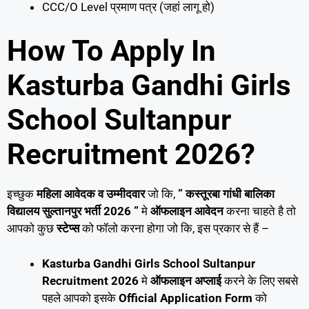
CCC/O Level प्रमाण पत्र (जहां लागू हो)
How To Apply In
Kasturba Gandhi Girls
School Sultanpur
Recruitment 2026?
इच्छुक
महिला आवेदक व उम्मीदवार
जो कि,
” कस्तूरबा गांधी बालिका
विद्यालय सुल्तानपुर भर्ती 2026 ”
मे
ऑफलाइन आवेदन
करना चाहते है तो
आपको कुछ
स्टेप्स
को फॉलो करना होगा जो कि, इस प्रकार से हैं –
Kasturba Gandhi Girls School Sultanpur
Recruitment 2026
मे
ऑफलाइन अप्लाई
करने के लिए सबसे
पहले आपको इसके
Official Application Form
को