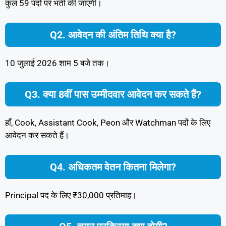
कुल 59 पदों पर भर्ती की जाएगी।
Q2. आवेदन की अंतिम तिथि क्या है?
10 जुलाई 2026 शाम 5 बजे तक।
Q3. क्या 8वीं पास उम्मीदवार आवेदन कर सकते हैं?
हाँ, Cook, Assistant Cook, Peon और Watchman पदों के लिए
आवेदन कर सकते हैं।
Q4. अधिकतम वेतन कितना मिलेगा?
Principal पद के लिए ₹30,000 प्रतिमाह।