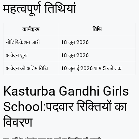
महत्वपूर्ण तिथियां
कार्यक्रम
तिथि
नोटिफिकेशन जारी
18 जून 2026
आवेदन शुरू
18 जून 2026
आवेदन की अंतिम तिथि
10 जुलाई 2026 शाम 5 बजे तक
Kasturba Gandhi Girls
School:पदवार रिक्तियों का
विवरण