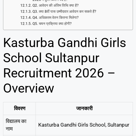
Q2. आवेदन की अंतिम तिथि क्या है?
Q3. क्या 8वीं पास उम्मीदवार आवेदन कर सकते हैं?
Q4. अधिकतम वेतन कितना मिलेगा?
Q5. चयन प्रक्रिया क्या होगी?
Kasturba Gandhi Girls
School Sultanpur
Recruitment 2026 –
Overview
विवरण
जानकारी
विद्यालय का
Kasturba Gandhi Girls School, Sultanpur
नाम